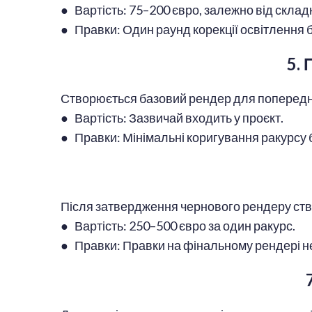
● Вартість: 75–200 євро, залежно від складн
● Правки: Один раунд корекції освітлення б
5.
Створюється базовий рендер для попередн
● Вартість: Зазвичай входить у проєкт.
● Правки: Мінімальні коригування ракурсу б
Після затвердження чернового рендеру ство
● Вартість: 250–500 євро за один ракурс.
● Правки: Правки на фінальному рендері не