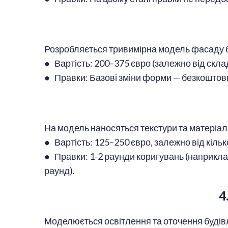
Розробляється тривимірна модель фасаду бу
● Вартість: 200–375 євро (залежно від скла
● Правки: Базові зміни форми — безкоштовно
На модель наносяться текстури та матеріали 
● Вартість: 125–250 євро, залежно від кілько
● Правки: 1-2 раунди коригувань (наприклад
раунд).
4
Моделюється освітлення та оточення будівлі