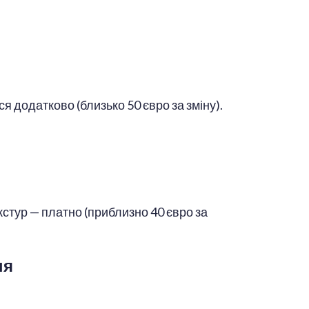
 додатково (близько 50 євро за зміну).
кстур — платно (приблизно 40 євро за
ня