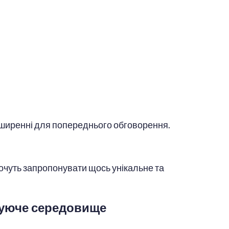
.
озширенні для попереднього обговорення.
хочуть запропонувати щось унікальне та
очуюче середовище