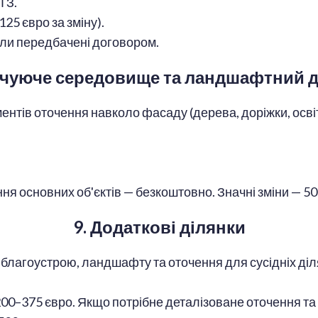
ТЗ.
25 євро за зміну).
ли передбачені договором.
очуюче середовище та ландшафтний 
ентів оточення навколо фасаду (дерева, доріжки, осв
.
я основних об'єктів — безкоштовно. Значні зміни — 50
9. Додаткові ділянки
благоустрою, ландшафту та оточення для сусідніх ді
00–375 євро. Якщо потрібне деталізоване оточення т