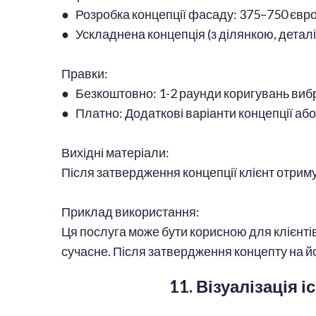
● Розробка концепції фасаду: 375–750 євр
● Ускладнена концепція (з ділянкою, детал
Правки:
● Безкоштовно: 1-2 раунди коригувань виб
● Платно: Додаткові варіанти концепції або
Вихідні матеріали:
Після затвердження концепції клієнт отрим
Приклад використання:
Ця послуга може бути корисною для клієнтів
сучасне. Після затвердження концепту на йо
11. Візуалізація