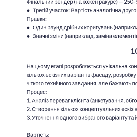
Фінальний рендер (на кожен ракурс) — 250–
● Третій участок: Вартість аналогічна друг
Правки:
● Один раунд дрібних коригувань (наприкла
● Значні зміни (наприклад, заміна елементі
1
На цьому етапі розробляється унікальна ко
кількох ескізних варіантів фасаду, розробку
чіткого технічного завдання, але бажають 
Процес:
1. Аналіз переваг клієнта (анкетування, об
2. Створення кількох концептуальних ескізі
3. Уточнення одного вибраного варіанту та
Вартість: