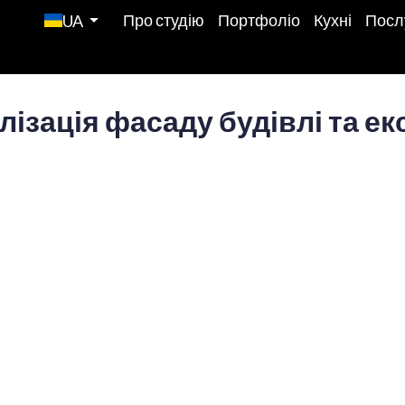
Про студію
Портфоліо
Кухні
Посл
UA
алізація фасаду будівлі та ек