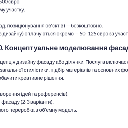
500 євро.
ому участку.
д, позиціонування об'єктів) — безкоштовно.
в дизайну) оплачуються окремо — 50–125 євро за участ
0. Концептуальне моделювання фаса
нцепція дизайну фасаду або ділянки. Послуга включає 
 загальної стилістики, підбір матеріалів та основних фо
побачити креативне рішення.
говорення ідей та референсів).
в фасаду (2-3 варіанти).
 його переробка в об'ємну модель.