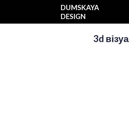
DUMSKAYA
DESIGN
3d візу