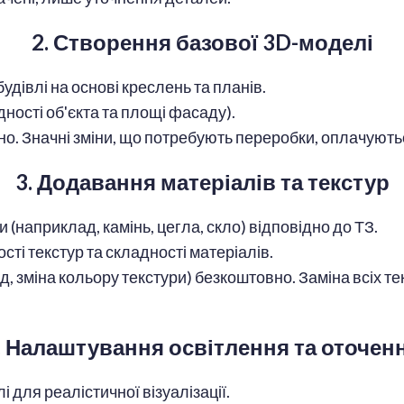
2. Створення базової 3D-моделі
дівлі на основі креслень та планів.
дності об'єкта та площі фасаду).
. Значні зміни, що потребують переробки, оплачуються
3. Додавання матеріалів та текстур
(наприклад, камінь, цегла, скло) відповідно до ТЗ.
сті текстур та складності матеріалів.
, зміна кольору текстури) безкоштовно. Заміна всіх те
. Налаштування освітлення та оточен
 для реалістичної візуалізації.