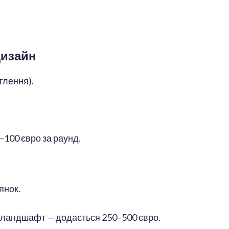
дизайн
ітлення).
–100 євро за раунд.
лянок.
а ландшафт — додається 250–500 євро.