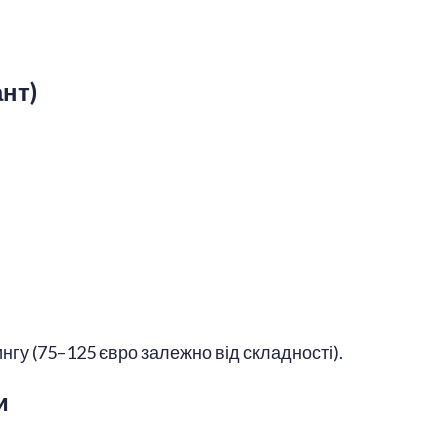
нт)
гу (75–125 євро залежно від складності).
и