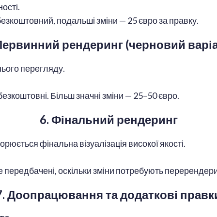
ості.
езкоштовний, подальші зміни — 25 євро за правку.
 Первинний рендеринг (черновий варіа
ього перегляду.
езкоштовні. Більш значні зміни — 25–50 євро.
6. Фінальний рендеринг
рюється фінальна візуалізація високої якості.
 передбачені, оскільки зміни потребують перерендерин
7. Доопрацювання та додаткові правк