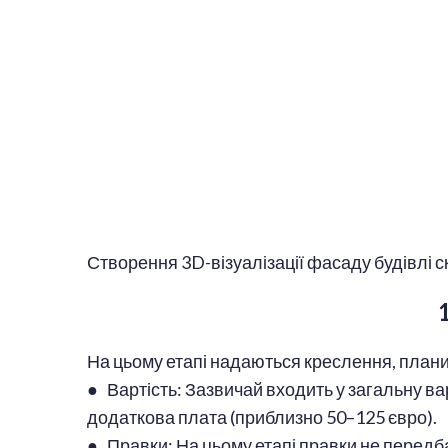
Створення 3D-візуалізації фасаду будівлі ск
На цьому етапі надаються креслення, плани
● Вартість: Зазвичай входить у загальну в
додаткова плата (приблизно 50–125 євро).
● Правки: На цьому етапі правки не передб