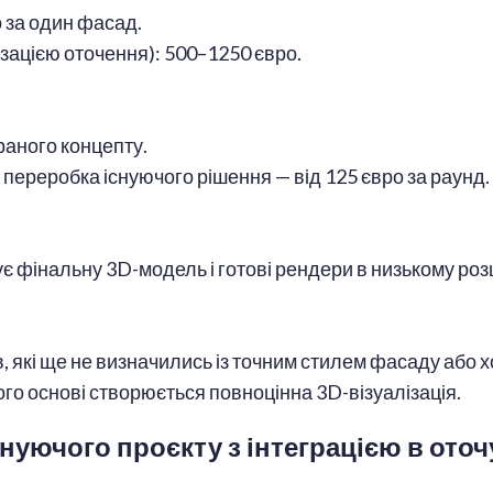
о за один фасад.
ізацією оточення): 500–1250 євро.
раного концепту.
 переробка існуючого рішення — від 125 євро за раунд
ує фінальну 3D-модель і готові рендери в низькому р
, які ще не визначились із точним стилем фасаду або 
го основі створюється повноцінна 3D-візуалізація.
 існуючого проєкту з інтеграцією в от