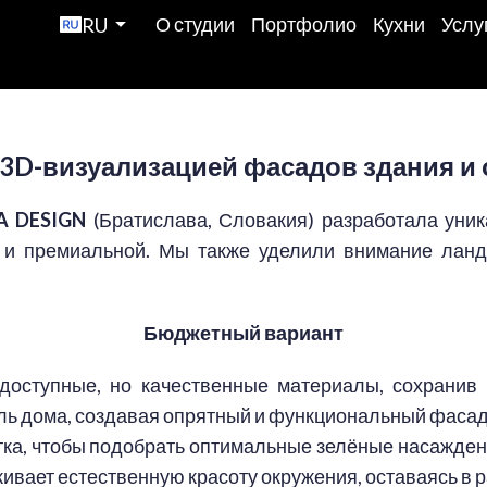
О студии
Портфолио
Кухни
Услу
RU
 3D-визуализацией фасадов здания 
 DESIGN
(Братислава, Словакия) разработала уни
й и премиальной. Мы также уделили внимание лан
Бюджетный вариант
оступные, но качественные материалы, сохранив
ль дома, создавая опрятный и функциональный фасад
ка, чтобы подобрать оптимальные зелёные насаждени
вает естественную красоту окружения, оставаясь в 